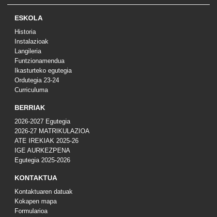
ESKOLA
Historia
Instalazioak
Langileria
Funtzionamendua
Ikasturteko egutegia
Ordutegia 23-24
Curriculuma
BERRIAK
2026-2027 Egutegia
2026-27 MATRIKULAZIOA
ATE IREKIAK 2025-26
IGE AURKEZPENA
Egutegia 2025-2026
KONTAKTUA
Kontaktuaren datuak
Kokapen mapa
Formularioa