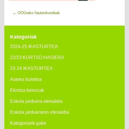
←
OOGrako hauteskundeak
Kategoriak
2024-25 IKASTURTEA
22/23 KURTSO HASIERA
23-24 IKASTURTEA
Asteko buletina
Ekintza bereziak
Eskola jarduera etenaldia
Eskola jardueraren etenaldia
Kategoriarik gabe