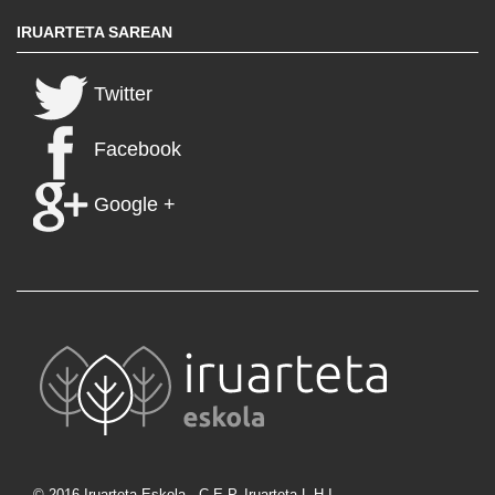
IRUARTETA SAREAN
Twitter
Facebook
Google +
© 2016 Iruarteta Eskola - C.E.P. Iruarteta L.H.I.