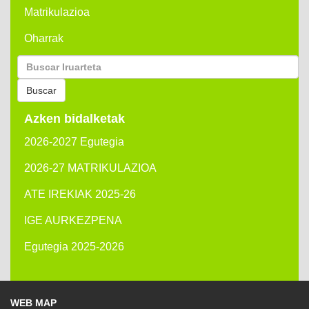
Matrikulazioa
Oharrak
Buscar
por:
Buscar
Azken bidalketak
2026-2027 Egutegia
2026-27 MATRIKULAZIOA
ATE IREKIAK 2025-26
IGE AURKEZPENA
Egutegia 2025-2026
WEB MAP