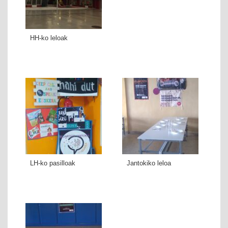
HH-ko leloak
LH-ko pasilloak
Jantokiko leloa