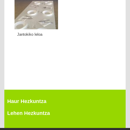
Jantokiko leloa
Haur Hezkuntza
Lehen Hezkuntza