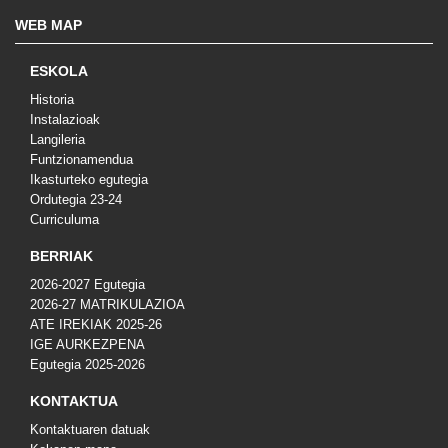
WEB MAP
ESKOLA
Historia
Instalazioak
Langileria
Funtzionamendua
Ikasturteko egutegia
Ordutegia 23-24
Curriculuma
BERRIAK
2026-2027 Egutegia
2026-27 MATRIKULAZIOA
ATE IREKIAK 2025-26
IGE AURKEZPENA
Egutegia 2025-2026
KONTAKTUA
Kontaktuaren datuak