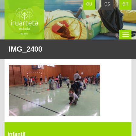
eu
es
en
To
IMG_2400
na
Infantil