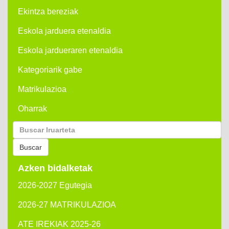
Ekintza bereziak
Eskola jarduera etenaldia
Eskola jardueraren etenaldia
Kategoriarik gabe
Matrikulazioa
Oharrak
Buscar
por:
Buscar
Azken bidalketak
2026-2027 Egutegia
2026-27 MATRIKULAZIOA
ATE IREKIAK 2025-26