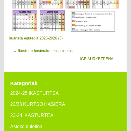
Iruarteta egutegia 2025-2026 (3)
←
Ikasturte hasierako maila bilerak
IGE AURKEZPENA
→
Kategoriak
2024-25 IKASTURTEA
22/23 KURTSO HASIERA
23-24 IKASTURTEA
Asteko buletina