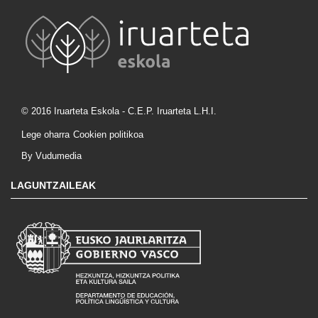
© 2016 Iruarteta Eskola - C.E.P. Iruarteta L.H.I.
Lege oharra
Cookien politikoa
By Vudumedia
LAGUNTZAILEAK