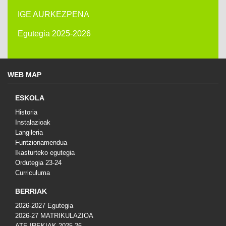
IGE AURKEZPENA
Egutegia 2025-2026
WEB MAP
ESKOLA
Historia
Instalazioak
Langileria
Funtzionamendua
Ikasturteko egutegia
Ordutegia 23-24
Curriculuma
BERRIAK
2026-2027 Egutegia
2026-27 MATRIKULAZIOA
ATE IREKIAK 2025-26