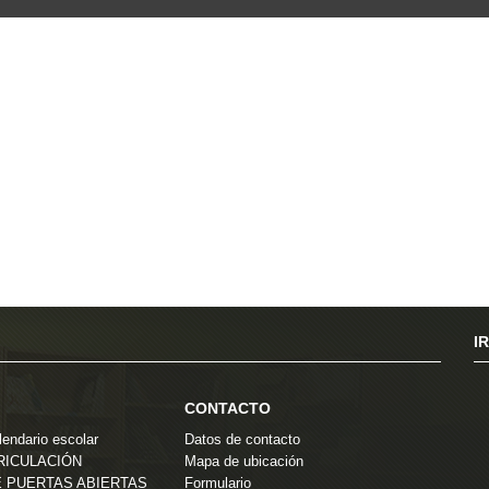
I
CONTACTO
endario escolar
Datos de contacto
TRICULACIÓN
Mapa de ubicación
 PUERTAS ABIERTAS
Formulario