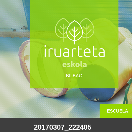
ESCUELA
20170307_222405