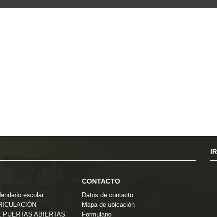
I
CONTACTO
endario escolar
Datos de contacto
TRICULACIÓN
Mapa de ubicación
 PUERTAS ABIERTAS
Formulario