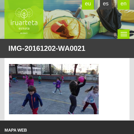
eu
es
en
To
IMG-20161202-WA0021
na
MAPA WEB