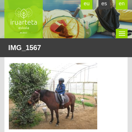
eu
es
en
To
IMG_1567
na