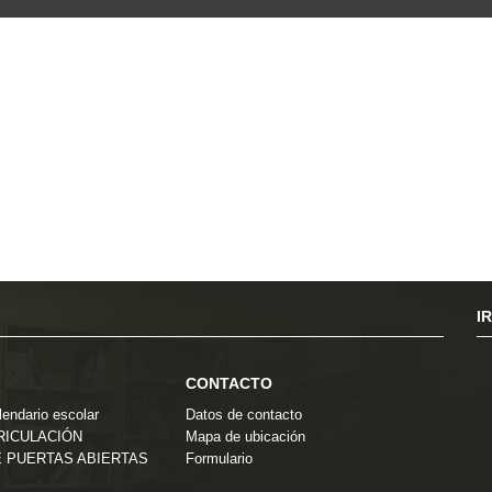
I
CONTACTO
endario escolar
Datos de contacto
TRICULACIÓN
Mapa de ubicación
 PUERTAS ABIERTAS
Formulario