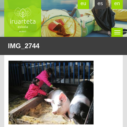
eu
es
en
To
IMG_2744
na