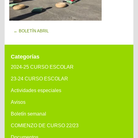
←
BOLETÍN ABRIL
Categorías
2024-25 CURSO ESCOLAR
23-24 CURSO ESCOLAR
Actividades especiales
Avisos
Boletín semanal
COMIENZO DE CURSO 22/23
Documentos