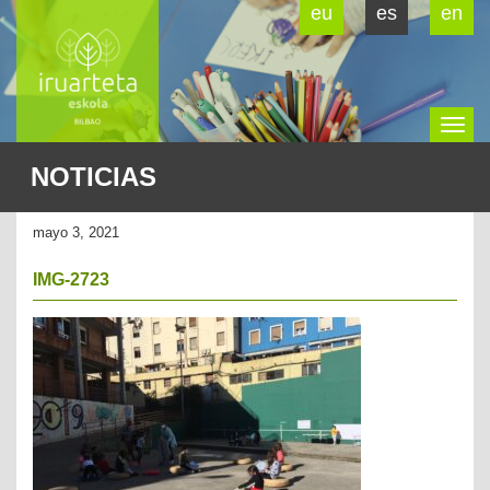
eu
es
en
To
NOTICIAS
na
mayo 3, 2021
IMG-2723