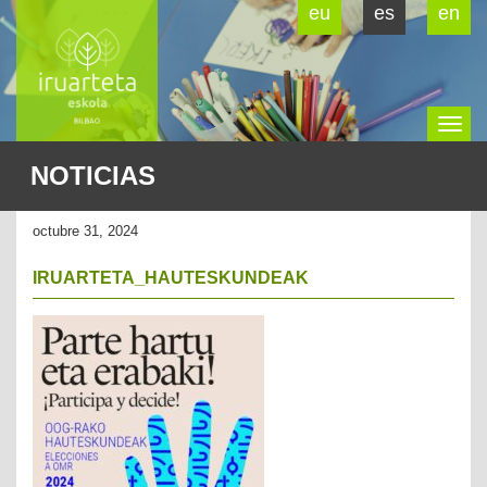
eu
es
en
To
NOTICIAS
na
octubre 31, 2024
IRUARTETA_HAUTESKUNDEAK