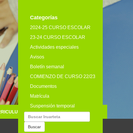
eu
es
en
Categorías
2024-25 CURSO ESCOLAR
23-24 CURSO ESCOLAR
Actividades especiales
Avisos
Boletín semanal
COMIENZO DE CURSO 22/23
Documentos
Matrícula
Suspensión temporal
RRICULUM
GALERIA
CONTACTO
Buscar
por:
Buscar