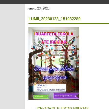
enero 23, 2023
LUMII_20230123_151032289
←
JORNADA DE PUERTAS ABIERTAS