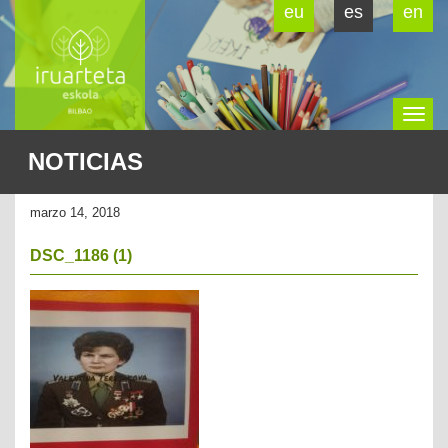
eu
es
en
To
NOTICIAS
na
marzo 14, 2018
DSC_1186 (1)