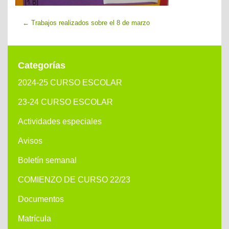
←
Trabajos realizados sobre el 8 de marzo
Categorías
2024-25 CURSO ESCOLAR
23-24 CURSO ESCOLAR
Actividades especiales
Avisos
Boletín semanal
COMIENZO DE CURSO 22/23
Documentos
Matrícula