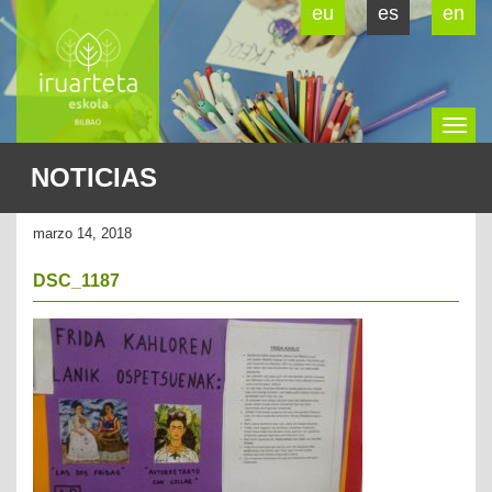
eu
es
en
To
NOTICIAS
na
marzo 14, 2018
DSC_1187