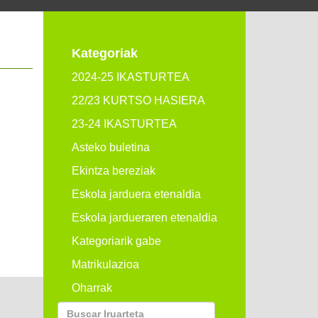
Kategoriak
2024-25 IKASTURTEA
22/23 KURTSO HASIERA
23-24 IKASTURTEA
Asteko buletina
Ekintza bereziak
Eskola jarduera etenaldia
Eskola jardueraren etenaldia
Kategoriarik gabe
Matrikulazioa
Oharrak
Buscar