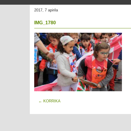
2017, 7 apirila
IMG_1780
←
KORRIKA