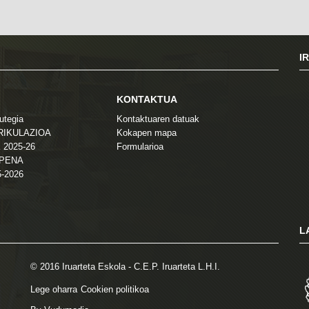
I
KONTAKTUA
utegia
Kontaktuaren datuak
TRIKULAZIOA
Kokapen mapa
 2025-26
Formularioa
ZPENA
5-2026
L
© 2016 Iruarteta Eskola - C.E.P. Iruarteta L.H.I.
Lege oharra
Cookien politikoa