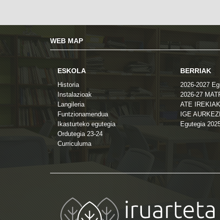
WEB MAP
ESKOLA
BERRIAK
Historia
2026-2027 Eg
Instalazioak
2026-27 MA
Langileria
ATE IREKIAK
Funtzionamendua
IGE AURKE
Ikasturteko egutegia
Egutegia 202
Ordutegia 23-24
Curriculuma