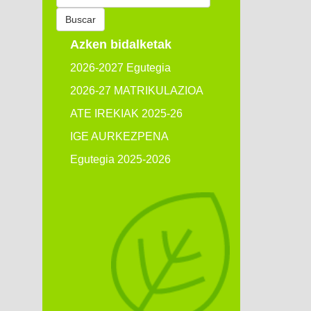
por:
Buscar
Azken bidalketak
2026-2027 Egutegia
2026-27 MATRIKULAZIOA
ATE IREKIAK 2025-26
IGE AURKEZPENA
Egutegia 2025-2026