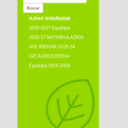
por:
Buscar
Azken bidalketak
2026-2027 Egutegia
2026-27 MATRIKULAZIOA
ATE IREKIAK 2025-26
IGE AURKEZPENA
Egutegia 2025-2026