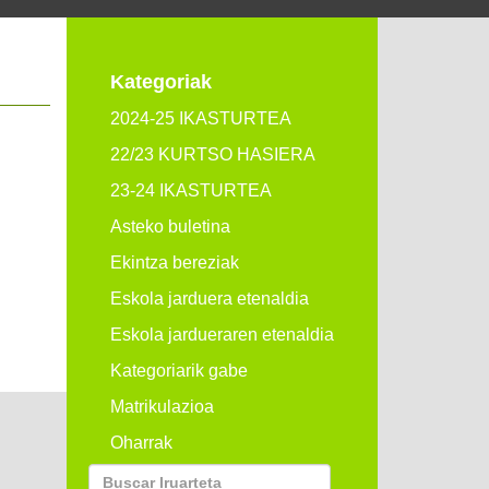
Kategoriak
2024-25 IKASTURTEA
22/23 KURTSO HASIERA
23-24 IKASTURTEA
Asteko buletina
Ekintza bereziak
Eskola jarduera etenaldia
Eskola jardueraren etenaldia
Kategoriarik gabe
Matrikulazioa
Oharrak
Buscar