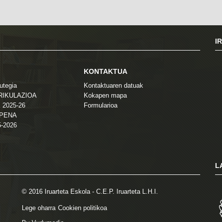
I
KONTAKTUA
utegia
Kontaktuaren datuak
TRIKULAZIOA
Kokapen mapa
 2025-26
Formularioa
ZPENA
5-2026
L
© 2016 Iruarteta Eskola - C.E.P. Iruarteta L.H.I.
Lege oharra
Cookien politikoa