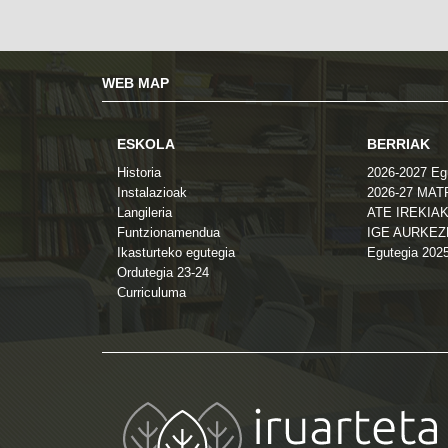
WEB MAP
ESKOLA
BERRIAK
Historia
2026-2027 Eg
Instalazioak
2026-27 MA
Langileria
ATE IREKIAK
Funtzionamendua
IGE AURKE
Ikasturteko egutegia
Egutegia 202
Ordutegia 23-24
Curriculuma