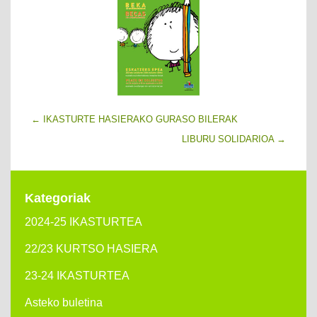
←
IKASTURTE HASIERAKO GURASO BILERAK
LIBURU SOLIDARIOA
→
Kategoriak
2024-25 IKASTURTEA
22/23 KURTSO HASIERA
23-24 IKASTURTEA
Asteko buletina