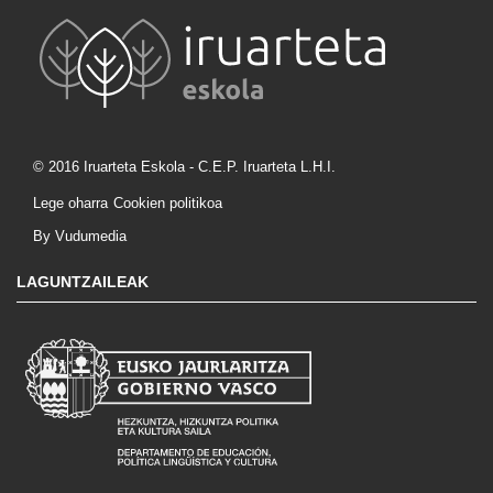
© 2016 Iruarteta Eskola - C.E.P. Iruarteta L.H.I.
Lege oharra
Cookien politikoa
By Vudumedia
LAGUNTZAILEAK