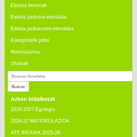
Ekintza bereziak
Eskola jarduera etenaldia
Eskola jardueraren etenaldia
Kategoriarik gabe
Matrikulazioa
Oharrak
Buscar
por:
Buscar
Azken bidalketak
2026-2027 Egutegia
2026-27 MATRIKULAZIOA
ATE IREKIAK 2025-26