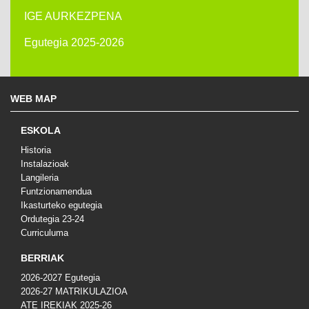
IGE AURKEZPENA
Egutegia 2025-2026
WEB MAP
ESKOLA
Historia
Instalazioak
Langileria
Funtzionamendua
Ikasturteko egutegia
Ordutegia 23-24
Curriculuma
BERRIAK
2026-2027 Egutegia
2026-27 MATRIKULAZIOA
ATE IREKIAK 2025-26