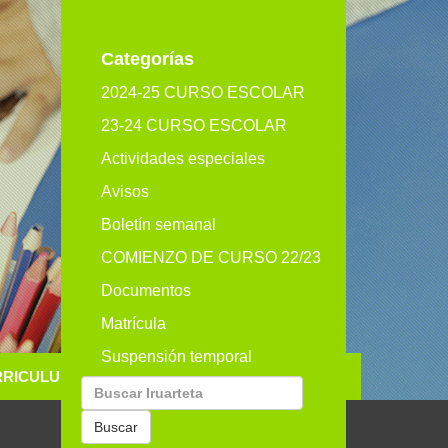
eu
es
en
Categorías
2024-25 CURSO ESCOLAR
23-24 CURSO ESCOLAR
Actividades especiales
Avisos
Boletín semanal
COMIENZO DE CURSO 22/23
Documentos
Matrícula
Suspensión temporal
RRICULUM
GALERIA
CONTACTO
Buscar
por:
Buscar