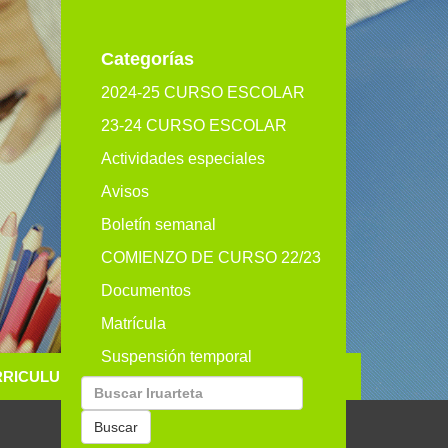
eu
es
en
Categorías
2024-25 CURSO ESCOLAR
23-24 CURSO ESCOLAR
Actividades especiales
Avisos
Boletín semanal
COMIENZO DE CURSO 22/23
Documentos
Matrícula
Suspensión temporal
RRICULUM
GALERIA
CONTACTO
Buscar
por:
Buscar