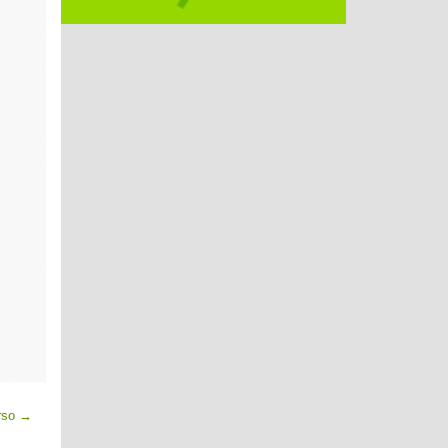
rso
→