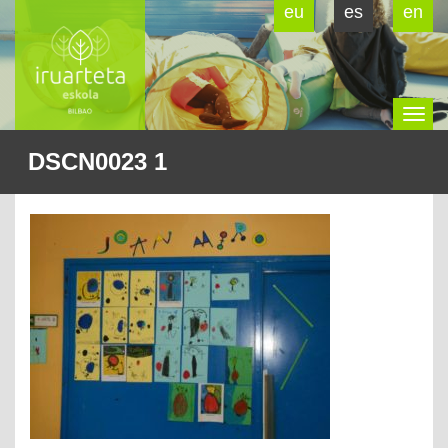
eu
es
en
To
DSCN0023 1
na