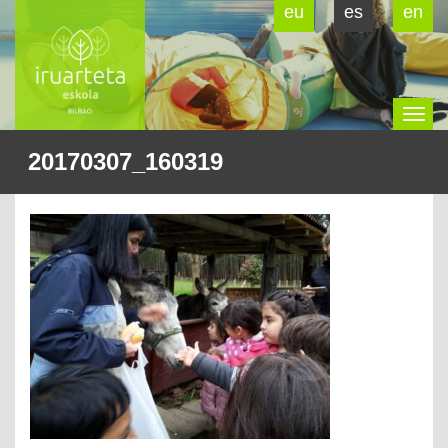
eu
es
en
To
20170307_160319
na