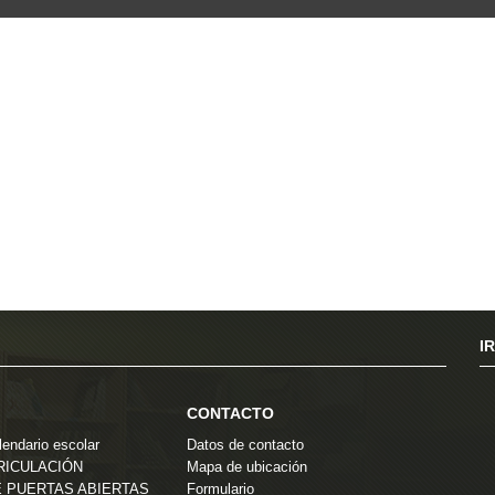
I
CONTACTO
endario escolar
Datos de contacto
TRICULACIÓN
Mapa de ubicación
 PUERTAS ABIERTAS
Formulario