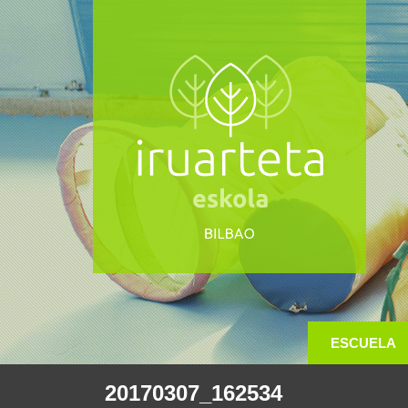
ESCUELA
20170307_162534