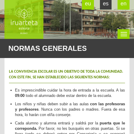
eu
es
en
To
NORMAS GENERALES
na
LA CONVIVENCIA ESCOLAR ES UN OBJETIVO DE TODA LA COMUNIDAD.
CON ESTE FIN, SE HAN ESTABLECIDO LAS SIGUIENTES NORMAS:
Es imprescindible cuidar la hora de entrada a la escuela. A las
09:00
todo el alumnado debe estar dentro de la escuela.
Los niños y niñas deben subir a las aulas
con las profesoras
y profesores
. Nunca con los padres o madres. Fuera de esa
hora, lo harán con el/la conserje.
Cada alumno y alumna entrará y saldrá por la
puerta que le
correponda.
Por favor, no les busquéis en otras puertas. Si se
llega tarde se deberá entrar por Conserjería y se esperará