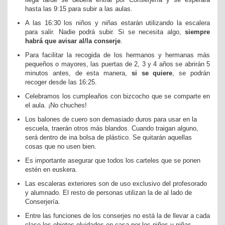
hasta las 9:15 para subir a las aulas.
A las 16:30 los niños y niñas estarán utilizando la escalera
para salir. Nadie podrá subir. Si se necesita algo,
siempre
habrá que avisar al/la conserje
.
Para facilitar la recogida de los hermanos y hermanas más
pequeños o mayores, las puertas de 2, 3 y 4 años se abrirán 5
minutos antes, de esta manera,
si se quiere
, se podrán
recoger desde las 16:25.
Celebramos los cumpleaños con bizcocho que se comparte en
el aula. ¡No chuches!
Los balones de cuero son demasiado duros para usar en la
escuela, traerán otros más blandos. Cuando traigan alguno,
será dentro de ina bolsa de plástico. Se quitarán aquellas
cosas que no usen bien.
Es importante asegurar que todos los carteles que se ponen
estén en euskera.
Las escaleras exteriores son de uso exclusivo del profesorado
y alumnado. El resto de personas utilizan la de al lado de
Conserjería.
Entre las funciones de los conserjes no está la de llevar a cada
clase los objetos olvidados en casa por los niños y niñas