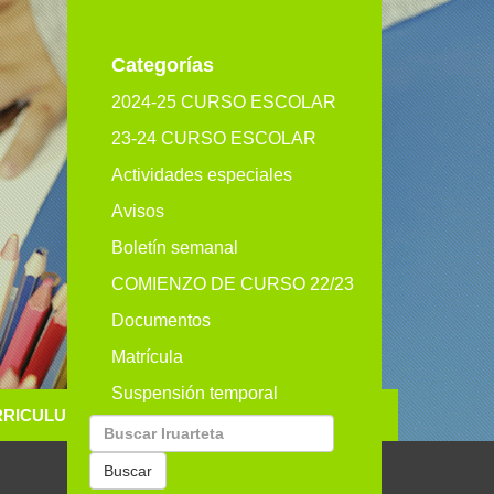
eu
es
en
Categorías
2024-25 CURSO ESCOLAR
23-24 CURSO ESCOLAR
Actividades especiales
Avisos
Boletín semanal
COMIENZO DE CURSO 22/23
Documentos
Matrícula
Suspensión temporal
RRICULUM
GALERIA
CONTACTO
Buscar
por:
Buscar