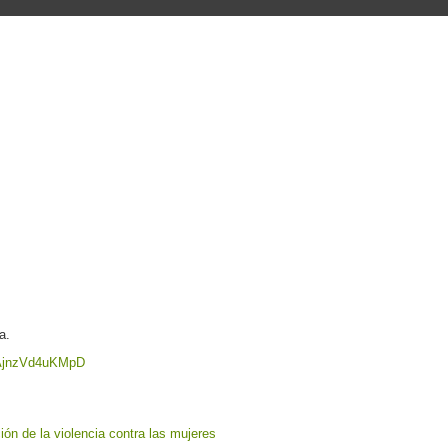
a.
qvAjnzVd4uKMpD
ión de la violencia contra las mujeres