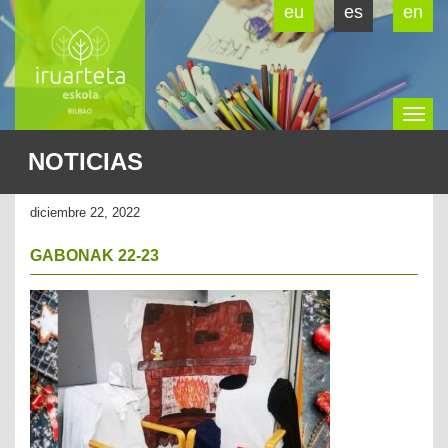
eu
es
en
To
NOTICIAS
na
diciembre 22, 2022
GABONAK 22-23