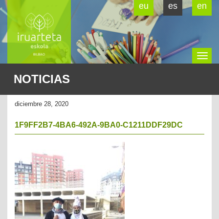
eu
es
en
To
NOTICIAS
na
diciembre 28, 2020
1F9FF2B7-4BA6-492A-9BA0-C1211DDF29DC