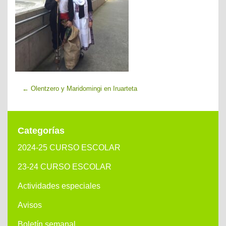
←
Olentzero y Maridomingi en Iruarteta
Categorías
2024-25 CURSO ESCOLAR
23-24 CURSO ESCOLAR
Actividades especiales
Avisos
Boletín semanal