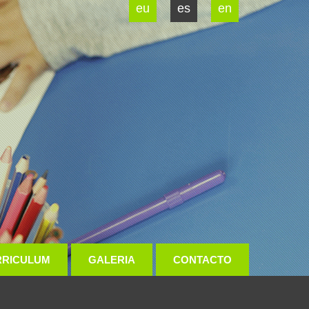
eu
es
en
RRICULUM
GALERIA
CONTACTO