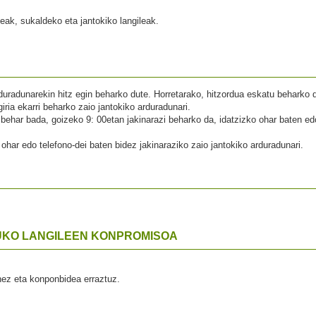
leak, sukaldeko eta jantokiko langileak.
duradunarekin hitz egin beharko dute. Horretarako, hitzordua eskatu beharko 
giria ekarri beharko zaio jantokiko arduradunari.
 behar bada, goizeko 9: 00etan jakinarazi beharko da, idatzizko ohar baten ed
 ohar edo telefono-dei baten bidez jakinaraziko zaio jantokiko arduradunari.
UKO LANGILEEN KONPROMISOA
nez eta konponbidea erraztuz.