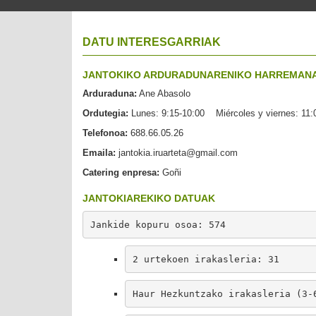
DATU INTERESGARRIAK
JANTOKIKO ARDURADUNARENIKO HARREMAN
Arduraduna:
Ane Abasolo
Ordutegia:
Lunes: 9:15-10:00 Miércoles y viernes: 11:
Telefonoa:
688.66.05.26
Emaila:
jantokia.iruarteta@gmail.com
Catering enpresa:
Goñi
JANTOKIAREKIKO DATUAK
Jankide kopuru osoa: 574
2 urtekoen irakasleria: 31
Haur Hezkuntzako irakasleria (3-