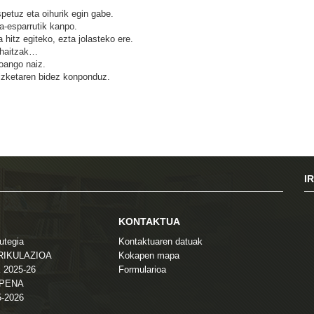
spetuz eta oihurik egin gabe.
a-esparrutik kanpo.
 hitz egiteko, ezta jolasteko ere.
uhaitzak…
joango naiz.
rizketaren bidez konponduz.
I
KONTAKTUA
utegia
Kontaktuaren datuak
TRIKULAZIOA
Kokapen mapa
 2025-26
Formularioa
ZPENA
5-2026