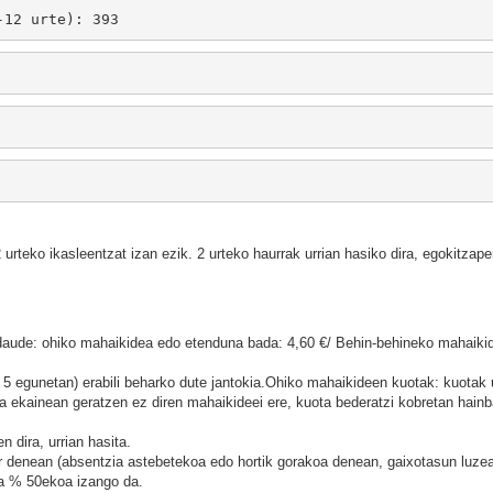
-12 urte): 393
rteko ikasleentzat izan ezik. 2 urteko haurrak urrian hasiko dira, egokitzape
ta daude: ohiko mahaikidea edo etenduna bada: 4,60 €/ Behin-behineko mahaiki
 5 egunetan) erabili beharko dute jantokia.Ohiko mahaikideen kuotak: kuotak u
ita ekainean geratzen ez diren mahaikideei ere, kuota bederatzi kobretan hain
 dira, urrian hasita.
ar denean (absentzia astebetekoa edo hortik gorakoa denean, gaixotasun luze
ta % 50ekoa izango da.