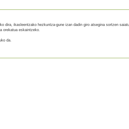
o dira, ikasleentzako hezkuntza-gune izan dadin giro atsegina sortzen saiat
ta orekatua eskaintzeko.
uko da.