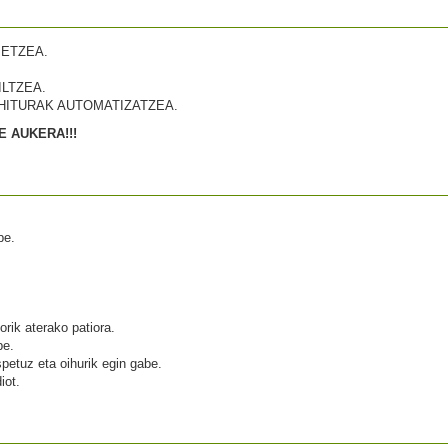
BETZEA.
LTZEA.
HITURAK AUTOMATIZATZEA.
 AUKERA!!!
be.
rik aterako patiora.
be.
spetuz eta oihurik egin gabe.
iot.