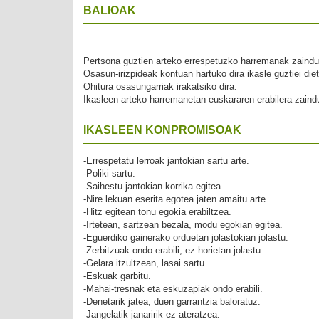
BALIOAK
Pertsona guztien arteko errespetuzko harremanak zainduk
Osasun-irizpideak kontuan hartuko dira ikasle guztiei die
Ohitura osasungarriak irakatsiko dira.
Ikasleen arteko harremanetan euskararen erabilera zaind
IKASLEEN KONPROMISOAK
-Errespetatu lerroak jantokian sartu arte.
-Poliki sartu.
-Saihestu jantokian korrika egitea.
-Nire lekuan eserita egotea jaten amaitu arte.
-Hitz egitean tonu egokia erabiltzea.
-Irtetean, sartzean bezala, modu egokian egitea.
-Eguerdiko gainerako orduetan jolastokian jolastu.
-Zerbitzuak ondo erabili, ez horietan jolastu.
-Gelara itzultzean, lasai sartu.
-Eskuak garbitu.
-Mahai-tresnak eta eskuzapiak ondo erabili.
-Denetarik jatea, duen garrantzia baloratuz.
-Jangelatik janaririk ez ateratzea.