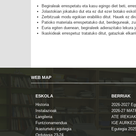
Begiraleak errespetatu eta kasu egingo diet beti, erre
Jolastokian jokatuko dut eta ez dut ezer botako eskol
Zerbitzuak modu egokian erabiliko ditut. Hauek ez dira
Patioko materiala errespetatuko dut, berdeguneak, z
Euria egiten duenean, begiraleek adierazitako lekura 
Ikaskideak errespetuz tratatuko ditut, gatazkak elkar
WEB MAP
ESKOLA
BERRIAK
Historia
2026-2027 Eg
Instalazioak
2026-27 MA
Langileria
ATE IREKIAK
Funtzionamendua
IGE AURKE
Ikasturteko egutegia
Egutegia 202
Ordutegia 23-24