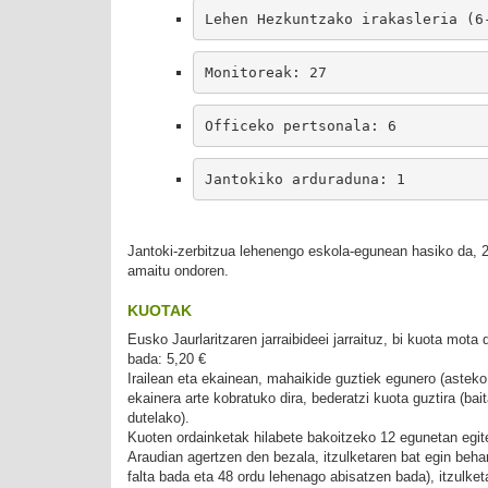
Lehen Hezkuntzako irakasleria (6
Monitoreak: 27
Officeko pertsonala: 6
Jantokiko arduraduna: 1
Jantoki-zerbitzua lehenengo eskola-egunean hasiko da, 2 u
amaitu ondoren.
KUOTAK
Eusko Jaurlaritzaren jarraibideei jarraituz, bi kuota mo
bada: 5,20 €
Irailean eta ekainean, mahaikide guztiek egunero (asteko
ekainera arte kobratuko dira, bederatzi kuota guztira (ba
dutelako).
Kuoten ordainketak hilabete bakoitzeko 12 egunetan egiten
Araudian agertzen den bezala, itzulketaren bat egin beh
falta bada eta 48 ordu lehenago abisatzen bada), itzulke