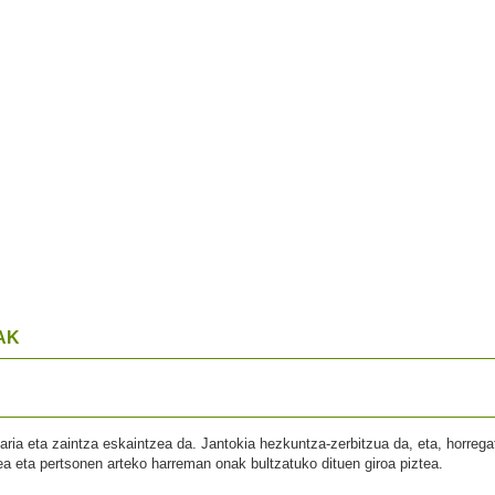
AK
naria eta zaintza eskaintzea da. Jantokia hezkuntza-zerbitzua da, eta, horrega
ea eta pertsonen arteko harreman onak bultzatuko dituen giroa piztea.