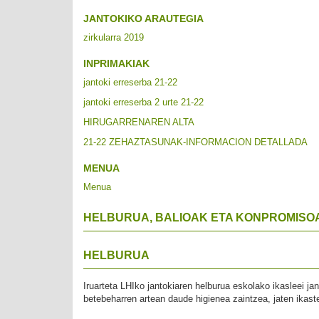
JANTOKIKO ARAUTEGIA
zirkularra 2019
INPRIMAKIAK
jantoki erreserba 21-22
jantoki erreserba 2 urte 21-22
HIRUGARRENAREN ALTA
21-22 ZEHAZTASUNAK-INFORMACION DETALLADA
MENUA
Menua
HELBURUA, BALIOAK ETA KONPROMISO
HELBURUA
Iruarteta LHIko jantokiaren helburua eskolako ikasleei ja
betebeharren artean daude higienea zaintzea, jaten ikast