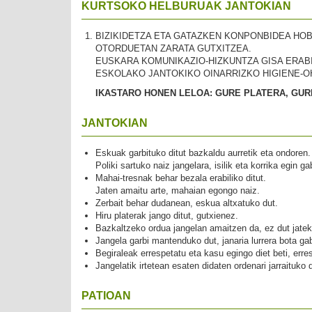
KURTSOKO HELBURUAK JANTOKIAN
BIZIKIDETZA ETA GATAZKEN KONPONBIDEA HO
OTORDUETAN ZARATA GUTXITZEA.
EUSKARA KOMUNIKAZIO-HIZKUNTZA GISA ERABI
ESKOLAKO JANTOKIKO OINARRIZKO HIGIENE-O
IKASTARO HONEN LELOA: GURE PLATERA, GURE
JANTOKIAN
Eskuak garbituko ditut bazkaldu aurretik eta ondoren.
Poliki sartuko naiz jangelara, isilik eta korrika egin ga
Mahai-tresnak behar bezala erabiliko ditut.
Jaten amaitu arte, mahaian egongo naiz.
Zerbait behar dudanean, eskua altxatuko dut.
Hiru platerak jango ditut, gutxienez.
Bazkaltzeko ordua jangelan amaitzen da, ez dut jateko
Jangela garbi mantenduko dut, janaria lurrera bota ga
Begiraleak errespetatu eta kasu egingo diet beti, erre
Jangelatik irtetean esaten didaten ordenari jarraituko d
PATIOAN