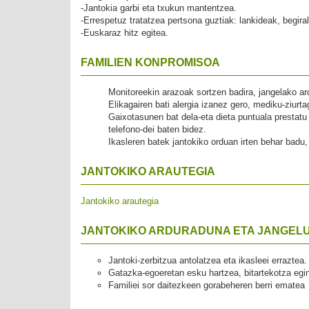
-Jantokia garbi eta txukun mantentzea.
-Errespetuz tratatzea pertsona guztiak: lankideak, begira
-Euskaraz hitz egitea.
FAMILIEN KONPROMISOA
Monitoreekin arazoak sortzen badira, jangelako ar
Elikagairen bati alergia izanez gero, mediku-ziurta
Gaixotasunen bat dela-eta dieta puntuala prestatu
telefono-dei baten bidez.
Ikasleren batek jantokiko orduan irten behar badu,
JANTOKIKO ARAUTEGIA
Jantokiko arautegia
JANTOKIKO ARDURADUNA ETA JANGEL
Jantoki-zerbitzua antolatzea eta ikasleei erraztea.
Gatazka-egoeretan esku hartzea, bitartekotza egi
Familiei sor daitezkeen gorabeheren berri ematea