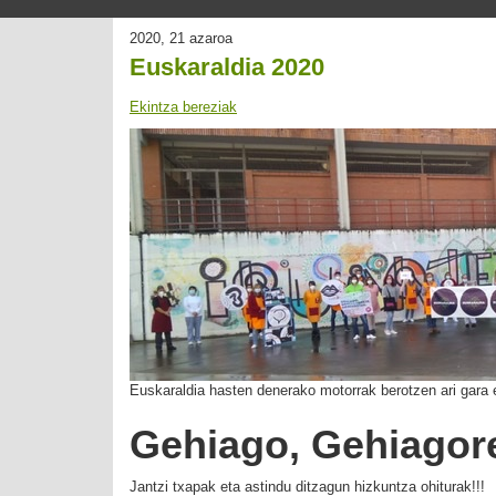
2020, 21 azaroa
Euskaraldia 2020
Ekintza bereziak
Euskaraldia hasten denerako motorrak berotzen ari gara e
Gehiago, Gehiagore
Jantzi txapak eta astindu ditzagun hizkuntza ohiturak!!!