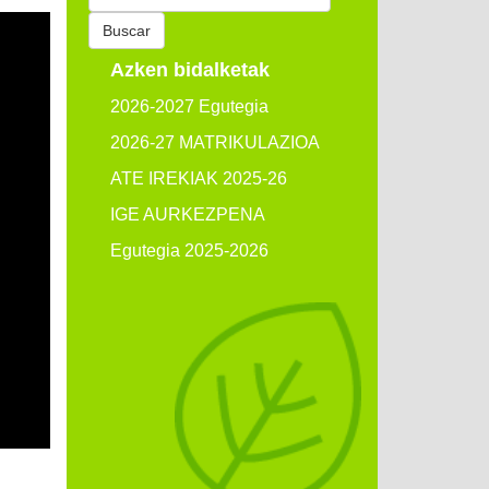
por:
Buscar
Azken bidalketak
2026-2027 Egutegia
2026-27 MATRIKULAZIOA
ATE IREKIAK 2025-26
IGE AURKEZPENA
Egutegia 2025-2026