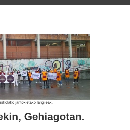
skolako jantokietako langileak.
kin, Gehiagotan.