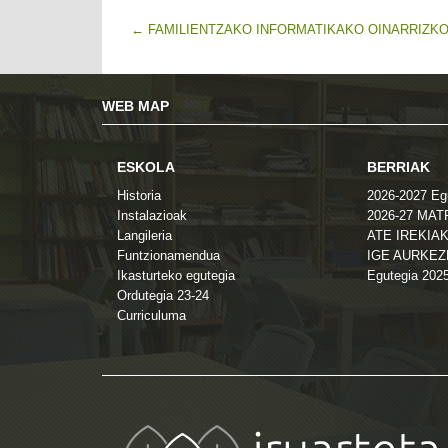
←
FAMILIENTZAKO INFORMATIKAKO OINARRIZK
WEB MAP
ESKOLA
BERRIAK
Historia
2026-2027 Eg
Instalazioak
2026-27 MA
Langileria
ATE IREKIAK
Funtzionamendua
IGE AURKE
Ikasturteko egutegia
Egutegia 202
Ordutegia 23-24
Curriculuma