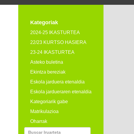
Kategoriak
2024-25 IKASTURTEA
22/23 KURTSO HASIERA
23-24 IKASTURTEA
Asteko buletina
Ekintza bereziak
Eskola jarduera etenaldia
Eskola jardueraren etenaldia
Kategoriarik gabe
Matrikulazioa
Oharrak
Buscar