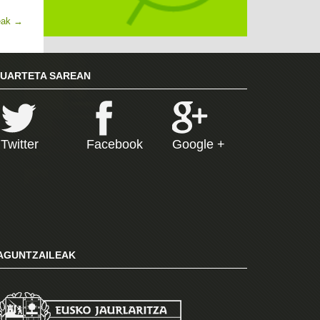
eak
→
RUARTETA SAREAN
Twitter
Facebook
Google +
AGUNTZAILEAK