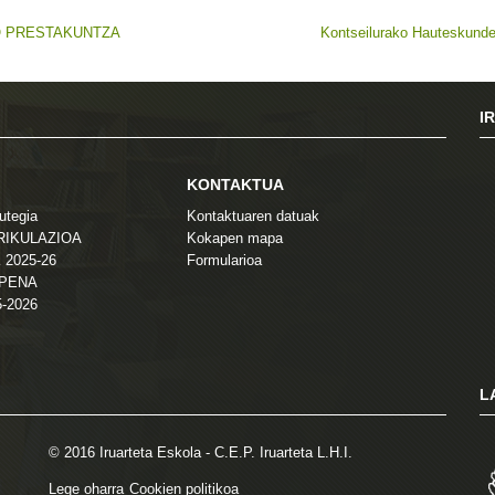
O PRESTAKUNTZA
Kontseilurako Hauteskund
I
KONTAKTUA
utegia
Kontaktuaren datuak
TRIKULAZIOA
Kokapen mapa
 2025-26
Formularioa
ZPENA
5-2026
L
© 2016 Iruarteta Eskola - C.E.P. Iruarteta L.H.I.
Lege oharra
Cookien politikoa