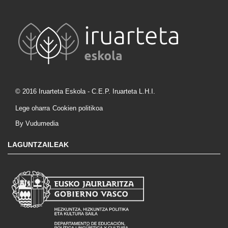
© 2016 Iruarteta Eskola - C.E.P. Iruarteta L.H.I.
Lege oharra
Cookien politikoa
By Vudumedia
LAGUNTZAILEAK