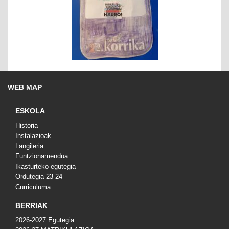
WEB MAP
ESKOLA
Historia
Instalazioak
Langileria
Funtzionamendua
Ikasturteko egutegia
Ordutegia 23-24
Curriculuma
BERRIAK
2026-2027 Egutegia