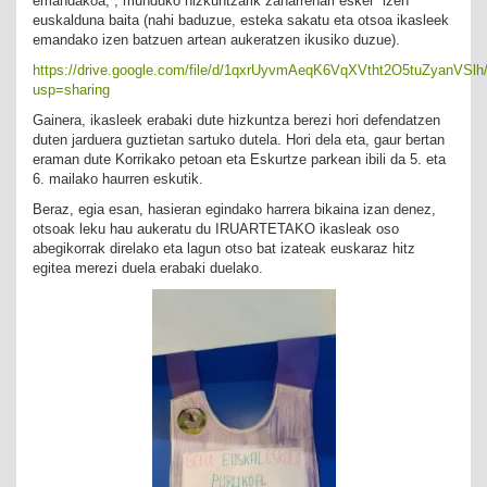
emandakoa, , munduko hizkuntzarik zaharrenari esker izen
euskalduna baita (nahi baduzue, esteka sakatu eta otsoa ikasleek
emandako izen batzuen artean aukeratzen ikusiko duzue).
https://drive.google.com/file/d/1qxrUyvmAeqK6VqXVtht2O5tuZyanVSlh
usp=sharing
Gainera, ikasleek erabaki dute hizkuntza berezi hori defendatzen
duten jarduera guztietan sartuko dutela. Hori dela eta, gaur bertan
eraman dute Korrikako petoan eta Eskurtze parkean ibili da 5. eta
6. mailako haurren eskutik.
Beraz, egia esan, hasieran egindako harrera bikaina izan denez,
otsoak leku hau aukeratu du IRUARTETAKO ikasleak oso
abegikorrak direlako eta lagun otso bat izateak euskaraz hitz
egitea merezi duela erabaki duelako.