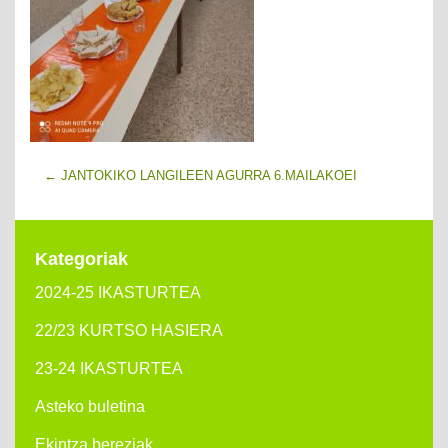
←
JANTOKIKO LANGILEEN AGURRA 6.MAILAKOEI
Kategoriak
2024-25 IKASTURTEA
22/23 KURTSO HASIERA
23-24 IKASTURTEA
Asteko buletina
Ekintza bereziak