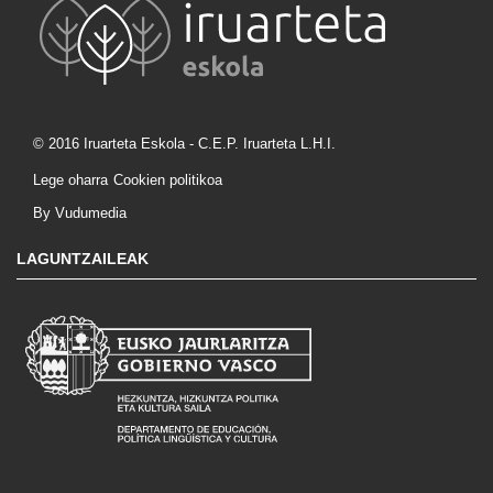
© 2016 Iruarteta Eskola - C.E.P. Iruarteta L.H.I.
Lege oharra
Cookien politikoa
By Vudumedia
LAGUNTZAILEAK