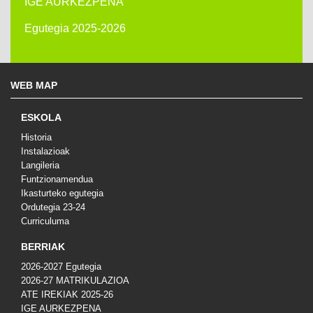
IGE AURKEZPENA
Egutegia 2025-2026
WEB MAP
ESKOLA
Historia
Instalazioak
Langileria
Funtzionamendua
Ikasturteko egutegia
Ordutegia 23-24
Curriculuma
BERRIAK
2026-2027 Egutegia
2026-27 MATRIKULAZIOA
ATE IREKIAK 2025-26
IGE AURKEZPENA