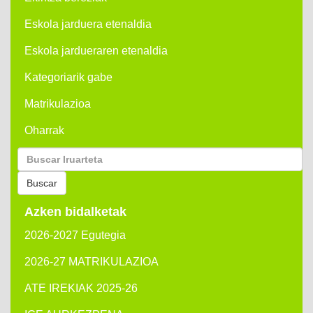
Eskola jarduera etenaldia
Eskola jardueraren etenaldia
Kategoriarik gabe
Matrikulazioa
Oharrak
Buscar
por:
Buscar
Azken bidalketak
2026-2027 Egutegia
2026-27 MATRIKULAZIOA
ATE IREKIAK 2025-26