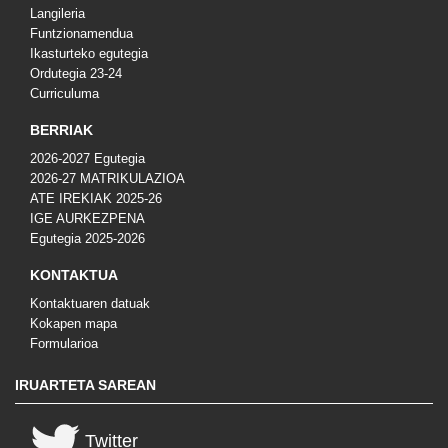
Langileria
Funtzionamendua
Ikasturteko egutegia
Ordutegia 23-24
Curriculuma
BERRIAK
2026-2027 Egutegia
2026-27 MATRIKULAZIOA
ATE IREKIAK 2025-26
IGE AURKEZPENA
Egutegia 2025-2026
KONTAKTUA
Kontaktuaren datuak
Kokapen mapa
Formularioa
IRUARTETA SAREAN
Twitter