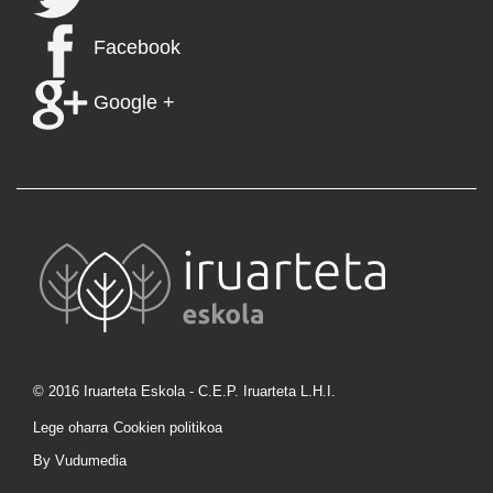
Facebook
Google +
© 2016 Iruarteta Eskola - C.E.P. Iruarteta L.H.I.
Lege oharra
Cookien politikoa
By Vudumedia