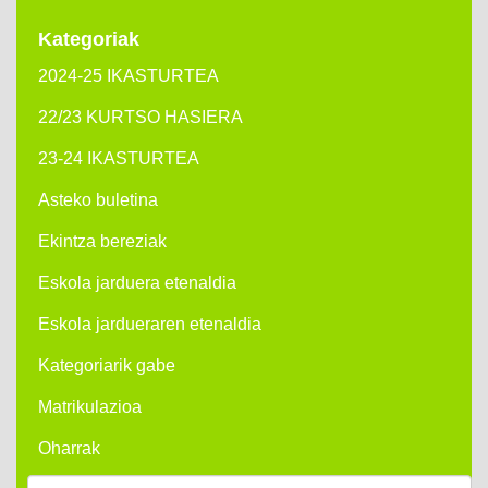
Kategoriak
2024-25 IKASTURTEA
22/23 KURTSO HASIERA
23-24 IKASTURTEA
Asteko buletina
Ekintza bereziak
Eskola jarduera etenaldia
Eskola jardueraren etenaldia
Kategoriarik gabe
Matrikulazioa
Oharrak
Buscar