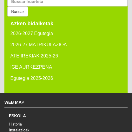
por:
Buscar
Azken bidalketak
2026-2027 Egutegia
2026-27 MATRIKULAZIOA
ATE IREKIAK 2025-26
IGE AURKEZPENA
Egutegia 2025-2026
WEB MAP
ESKOLA
Historia
Instalazioak