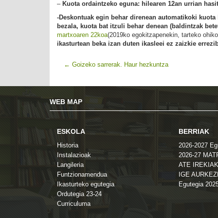
–
Kuota ordaintzeko eguna: hilearen 12an urrian hasi
-Deskontuak egin behar direnean automatikoki kuota 
bezala, kuota bat itzuli behar denean (baldintzak be
martxoaren 22koa
(2019ko egokitzapenekin, tarteko ohiko
ikasturtean beka izan duten ikasleei ez zaizkie errez
←
Goizeko sarrerak. Haur hezkuntza
WEB MAP
ESKOLA
BERRIAK
Historia
2026-2027 Eg
Instalazioak
2026-27 MA
Langileria
ATE IREKIAK
Funtzionamendua
IGE AURKE
Ikasturteko egutegia
Egutegia 202
Ordutegia 23-24
Curriculuma