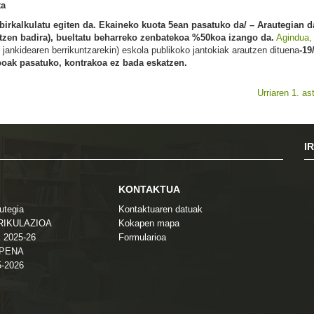
ta
birkalkulatu egiten da. Ekaineko kuota 5ean pasatuko da/
– Arautegian d
tetzen badira), bueltatu beharreko zenbatekoa %50koa izango da.
Agindua,
 jankidearen berrikuntzarekin) eskola publikoko jantokiak arautzen dituena
-19
iboak pasatuko, kontrakoa ez bada eskatzen.
Urriaren 1. as
I
KONTAKTUA
utegia
Kontaktuaren datuak
TRIKULAZIOA
Kokapen mapa
 2025-26
Formularioa
ZPENA
5-2026