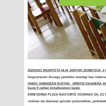
2020/2021 IRUARTETA HLHI JANTOKI ZERBITZUA
2 
Gogorarazten dizuegu jantokiko arautegi hau indarre
OHIKO JANKIDEEN KUOTAK: URRITIK EKAINERA ARTE 
kuota 9 zatitan birkalkulatzen baita).
E
RRESERBA PLAZA IKASTURTE OSORAKO DA, EZ 
-Irailean eta ekainean goizeko jardunaldian, jankidee