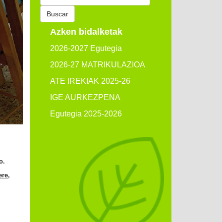
por:
Buscar
Azken bidalketak
2026-2027 Egutegia
2026-27 MATRIKULAZIOA
ATE IREKIAK 2025-26
IGE AURKEZPENA
Egutegia 2025-2026
o.
re,