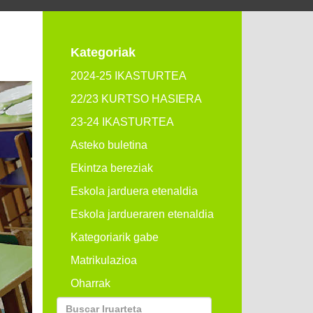
Kategoriak
2024-25 IKASTURTEA
22/23 KURTSO HASIERA
23-24 IKASTURTEA
Asteko buletina
Ekintza bereziak
Eskola jarduera etenaldia
Eskola jardueraren etenaldia
Kategoriarik gabe
Matrikulazioa
Oharrak
Buscar