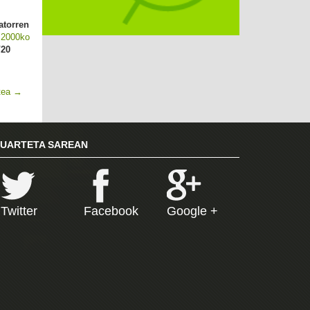
atorren
 2000ko
/20
tea
→
RUARTETA SAREAN
Twitter
Facebook
Google +