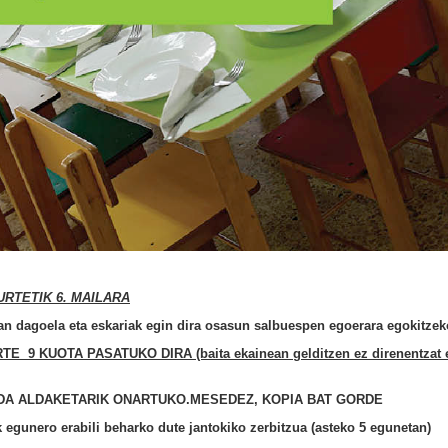
URTETIK 6. MAILARA
an dagoela eta eskariak egin dira osasun salbuespen egoerara egokitzek
9 KUOTA PASATUKO DIRA (baita ekainean gelditzen ez direnentzat e
DA ALDAKETARIK ONARTUKO.
MESEDEZ, KOPIA BAT GORDE
k egunero erabili beharko dute jantokiko zerbitzua (asteko 5 egunetan)