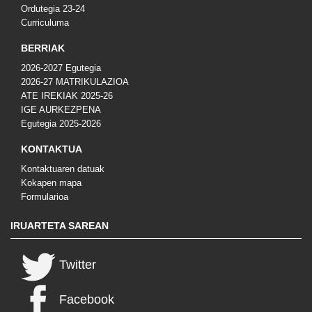
Ordutegia 23-24
Curriculuma
BERRIAK
2026-2027 Egutegia
2026-27 MATRIKULAZIOA
ATE IREKIAK 2025-26
IGE AURKEZPENA
Egutegia 2025-2026
KONTAKTUA
Kontaktuaren datuak
Kokapen mapa
Formularioa
IRUARTETA SAREAN
Twitter
Facebook