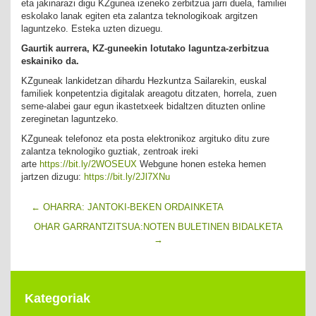
eta jakinarazi digu KZgunea izeneko zerbitzua jarri duela, familiei
eskolako lanak egiten eta zalantza teknologikoak argitzen
laguntzeko. Esteka uzten dizuegu.
Gaurtik aurrera, KZ-guneekin lotutako laguntza-zerbitzua
eskainiko da.
KZguneak lankidetzan dihardu Hezkuntza Sailarekin, euskal
familiek konpetentzia digitalak areagotu ditzaten, horrela, zuen
seme-alabei gaur egun ikastetxeek bidaltzen dituzten online
zereginetan laguntzeko.
KZguneak telefonoz eta posta elektronikoz argituko ditu zure
zalantza teknologiko guztiak, zentroak ireki
arte
https://bit.ly/2WOSEUX
Webgune honen esteka hemen
jartzen dizugu:
https://bit.ly/2Jl7XNu
←
OHARRA: JANTOKI-BEKEN ORDAINKETA
OHAR GARRANTZITSUA:NOTEN BULETINEN BIDALKETA
→
Kategoriak