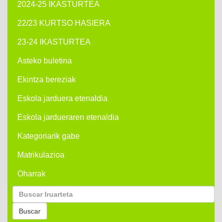
2024-25 IKASTURTEA
22/23 KURTSO HASIERA
23-24 IKASTURTEA
Asteko buletina
Ekintza bereziak
Eskola jarduera etenaldia
Eskola jardueraren etenaldia
Kategoriarik gabe
Matrikulazioa
Oharrak
Buscar
por:
Buscar