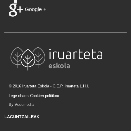
Google +
© 2016 Iruarteta Eskola - C.E.P. Iruarteta L.H.I.
Lege oharra
Cookien politikoa
By Vudumedia
LAGUNTZAILEAK