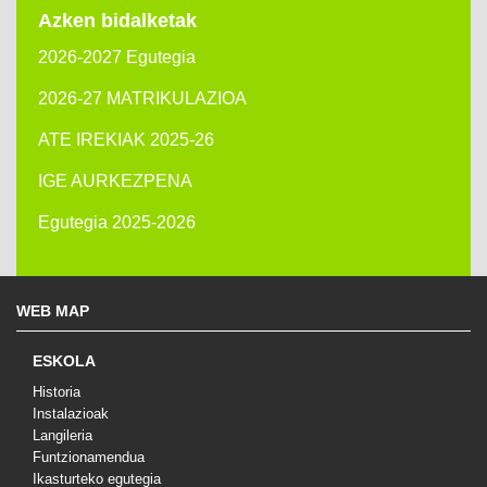
Azken bidalketak
2026-2027 Egutegia
2026-27 MATRIKULAZIOA
ATE IREKIAK 2025-26
IGE AURKEZPENA
Egutegia 2025-2026
WEB MAP
ESKOLA
Historia
Instalazioak
Langileria
Funtzionamendua
Ikasturteko egutegia