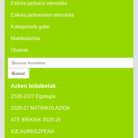
Eskola jarduera etenaldia
Eskola jardueraren etenaldia
Kategoriarik gabe
Matrikulazioa
Oharrak
Buscar
por:
Buscar
Azken bidalketak
2026-2027 Egutegia
2026-27 MATRIKULAZIOA
ATE IREKIAK 2025-26
IGE AURKEZPENA