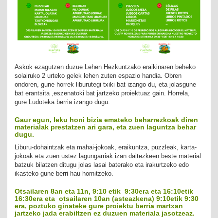
Askok ezagutzen duzue Lehen Hezkuntzako eraikinaren beheko
solairuko 2 urteko gelek lehen zuten espazio handia. Obren
ondoren, gune horrek liburutegi txiki bat izango du, eta jolasgune
bat erantsita ,eszenatoki bat jartzeko proiektuaz gain. Horrela,
gure Ludoteka berria izango dugu.
Gaur egun, leku honi bizia emateko beharrezkoak diren
materialak prestatzen ari gara, eta zuen laguntza behar
dugu.
Liburu-dohaintzak eta mahai-jokoak, eraikuntza, puzzleak, karta-
jokoak eta zuen ustez lagungarriak izan daitezkeen beste material
batzuk bilatzen ditugu jolas lasai baterako eta irakurtzeko edo
ikasteko gune berri hau hornitzeko.
Otsailaren 8an eta 11n, 9:10 etik 9:30era eta 16:10etik
16:30era eta otsailaren 10an (asteazkena) 9:10etik 9:30
era, poztuko ginateke gure proiektu berria martxan
jartzeko jada erabiltzen ez duzuen materiala jasotzeaz.