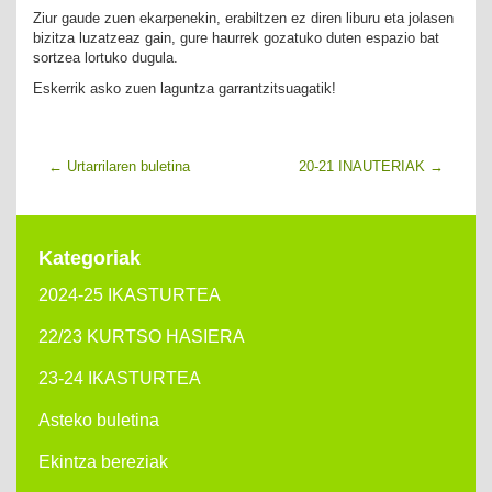
Ziur gaude zuen ekarpenekin, erabiltzen ez diren liburu eta jolasen
bizitza luzatzeaz gain, gure haurrek gozatuko duten espazio bat
sortzea lortuko dugula.
Eskerrik asko zuen laguntza garrantzitsuagatik!
←
Urtarrilaren buletina
20-21 INAUTERIAK
→
Kategoriak
2024-25 IKASTURTEA
22/23 KURTSO HASIERA
23-24 IKASTURTEA
Asteko buletina
Ekintza bereziak