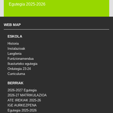
Egutegia 2025-2026
WEB MAP
ESKOLA
Historia
Instalazioak
Langileria
Funtzionamendua
Ikasturteko egutegia
Ordutegia 23-24
Curriculuma
BERRIAK
2026-2027 Egutegia
2026-27 MATRIKULAZIOA
ATE IREKIAK 2025-26
IGE AURKEZPENA
Egutegia 2025-2026