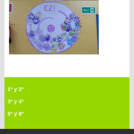
1º y 2º
3º y 4º
5º y 6º