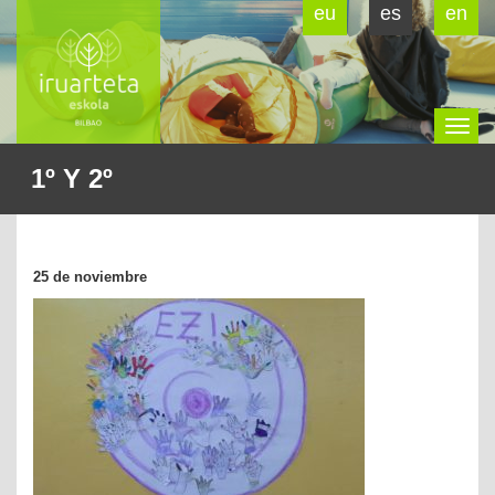
eu
es
en
To
1º Y 2º
na
25 de noviembre