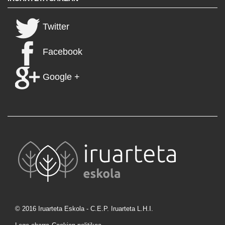
Twitter
Facebook
Google +
© 2016 Iruarteta Eskola - C.E.P. Iruarteta L.H.I.