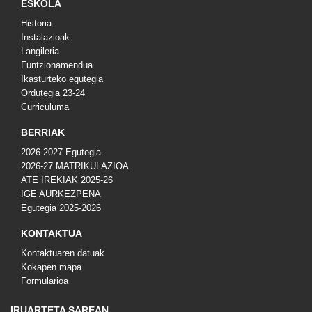
ESKOLA
Historia
Instalazioak
Langileria
Funtzionamendua
Ikasturteko egutegia
Ordutegia 23-24
Curriculuma
BERRIAK
2026-2027 Egutegia
2026-27 MATRIKULAZIOA
ATE IREKIAK 2025-26
IGE AURKEZPENA
Egutegia 2025-2026
KONTAKTUA
Kontaktuaren datuak
Kokapen mapa
Formularioa
IRUARTETA SAREAN