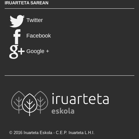
IRUARTETA SAREAN
Twitter
Facebook
Google +
© 2016 Iruarteta Eskola - C.E.P. Iruarteta L.H.I.