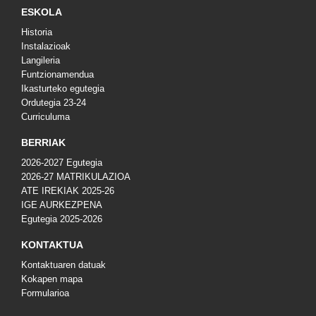
ESKOLA
Historia
Instalazioak
Langileria
Funtzionamendua
Ikasturteko egutegia
Ordutegia 23-24
Curriculuma
BERRIAK
2026-2027 Egutegia
2026-27 MATRIKULAZIOA
ATE IREKIAK 2025-26
IGE AURKEZPENA
Egutegia 2025-2026
KONTAKTUA
Kontaktuaren datuak
Kokapen mapa
Formularioa